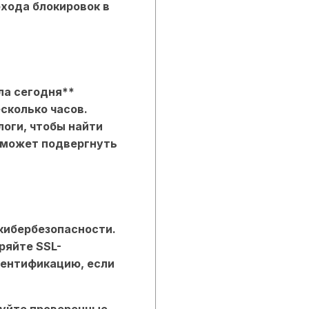
хода блокировок в
ла сегодня**
сколько часов.
оги, чтобы найти
 может подвергнуть
 кибербезопасности.
ряйте SSL-
тентификацию, если
зуйте проверенные