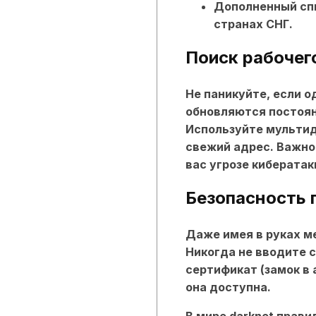
Дополненный спи
странах СНГ.
Поиск рабочег
Не паникуйте, если о
обновляются постоян
Используйте мультид
свежий адрес. Важно
вас угрозе кибератак
Безопасность 
Даже имея в руках
м
Никогда не вводите 
сертификат (замок в
она доступна.
В мире darknet прав