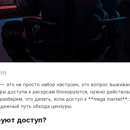
1:13
 — это не просто набор настроек, это вопрос выжива
ры доступа к ресурсам блокируются, нужно действов
разберем, что делать, если доступ к **mega market** 
надежный путь обхода цензуры.
руют доступ?