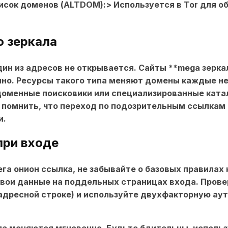
сок доменов (ALTDOM):> Используется в Tor для об
о зеркала
дин из адресов не открывается. Сайты **mega зерка
но. Ресурсы такого типа меняют домены каждые не
оменные поисковики или специализированные катал
 помнить, что переход по подозрительным ссылкам
и.
при входе
ега онион ссылка
, не забывайте о базовых правилах
свои данные на поддельных страницах входа. Прове
 адресной строке) и используйте двухфакторную ау
ила меняются мгновенно. Будьте бдительны, исполь