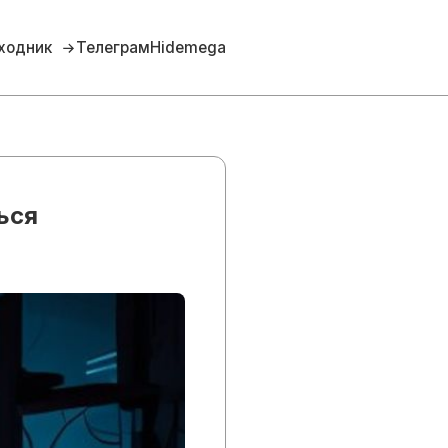
ходник
Телеграм
Hidemega
ься