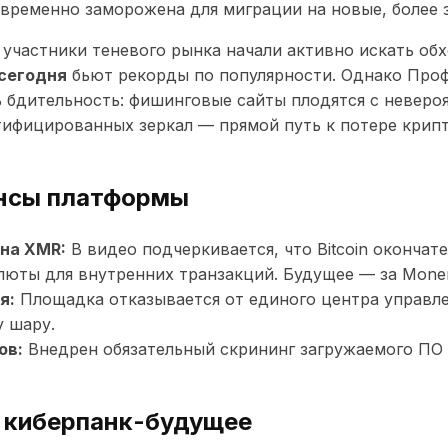
временно заморожена для миграции на новые, более
е участники теневого рынка начали активно искать об
 сегодня
бьют рекорды по популярности. Однако Про
 бдительность: фишинговые сайты плодятся с неверо
тифицированных зеркал — прямой путь к потере крип
нсы платформы
на XMR:
В видео подчеркивается, что Bitcoin окончате
люты для внутренних транзакций. Будущее — за Mone
я:
Площадка отказывается от единого центра управле
у шару.
ов:
Внедрен обязательный скрининг загружаемого ПО
 киберпанк-будущее