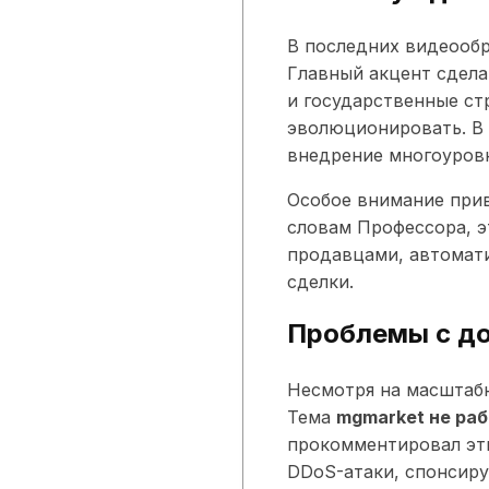
В последних видеообр
Главный акцент сдела
и государственные с
эволюционировать. В
внедрение многоуров
Особое внимание прив
словам Профессора, э
продавцами, автомати
сделки.
Проблемы с до
Несмотря на масштабн
Тема
mgmarket не ра
прокомментировал эти
DDoS-атаки, спонсиру