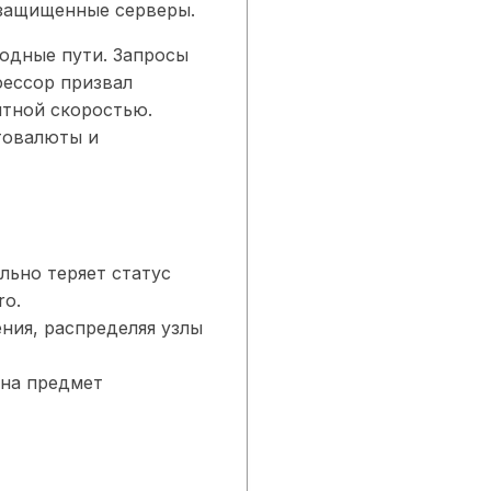
 защищенные серверы.
ходные пути. Запросы
фессор призвал
ятной скоростью.
товалюты и
льно теряет статус
ro.
ния, распределяя узлы
 на предмет