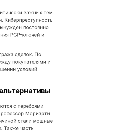
итически важных тем.
и. Киберпреступность
ынужден постоянно
ния PGP-ключей и
тража сделок. По
ежду покупателями и
ушении условий
 альтернативы
ются с перебоями.
 Профессор Мориарти
ричиной стали мощные
. Также часть