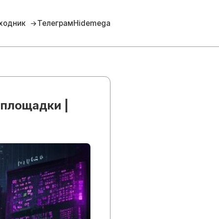
ходник
Телеграм
Hidemega
 площадки |