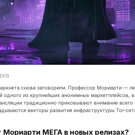
23:13
даркнета снова заговорили. Профессор Мориарти — ле
й одного из крупнейших анонимных маркетплейсов, 
рансляции традиционно приковывают внимание всего 
адываются векторы развития инфраструктуры Tor-се
 Мориарти МЕГА в новых релизах?