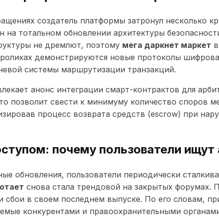
ащениях создатель платформы затронул несколько кр
н на тотальном обновлении архитектуры безопасност
труктуры не дремлют, поэтому
мега даркнет маркет
в
 роликах демонстрируются новые протоколы шифрова
невой системы маршрутизации транзакций.
лекает анонс интеграции смарт-контрактов для арби
то позволит свести к минимуму количество споров м
зировав процесс возврата средств (escrow) при нар
ступом: почему пользователи ищут
ые обновления, пользователи периодически сталкива
ботает
снова стала трендовой на закрытых форумах.
 сбои в своем последнем выпуске. По его словам, п
емые конкурентами и правоохранительными органами