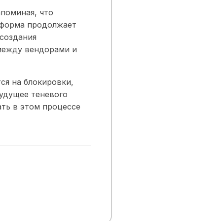
поминая, что
тформа продолжает
 создания
 между вендорами и
ся на блокировки,
Будущее теневого
ать в этом процессе